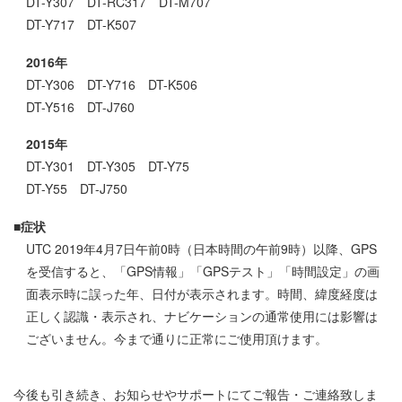
DT-Y307 DT-RC317 DT-M707
DT-Y717 DT-K507
2016年
DT-Y306 DT-Y716 DT-K506
DT-Y516 DT-J760
2015年
DT-Y301 DT-Y305 DT-Y75
DT-Y55 DT-J750
■症状
UTC 2019年4月7日午前0時（日本時間の午前9時）以降、GPS
を受信すると、「GPS情報」「GPSテスト」「時間設定」の画
面表示時に誤った年、日付が表示されます。時間、緯度経度は
正しく認識・表示され、ナビケーションの通常使用には影響は
ございません。今まで通りに正常にご使用頂けます。
今後も引き続き、お知らせやサポートにてご報告・ご連絡致しま