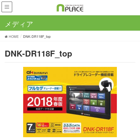
メディア
HOME
DNK-DR118F_top
DNK-DR118F_top