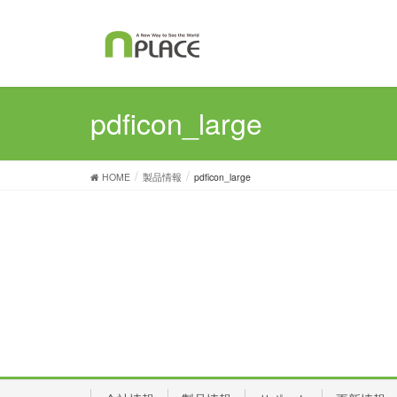
pdficon_large
HOME
製品情報
pdficon_large